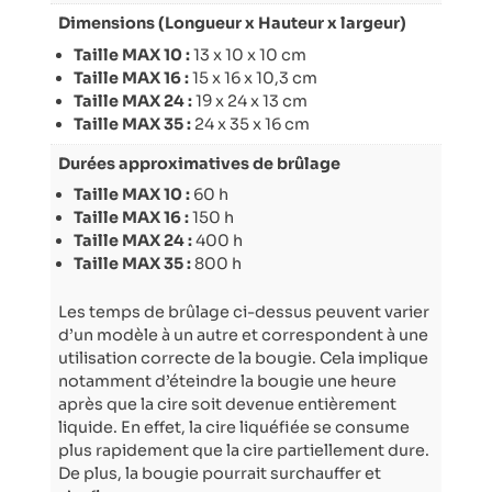
Dimensions (Longueur x Hauteur x largeur)
Taille MAX 10 :
13 x 10 x 10 cm
Taille MAX 16 :
15 x 16 x 10,3 cm
Taille MAX 24 :
19 x 24 x 13 cm
Taille MAX 35 :
24 x 35 x 16 cm
Durées approximatives de brûlage
Taille MAX 10 :
60 h
Taille MAX 16 :
150 h
Taille MAX 24 :
400 h
Taille MAX 35 :
800 h
Les temps de brûlage ci-dessus peuvent varier
d’un modèle à un autre et correspondent à une
utilisation correcte de la bougie. Cela implique
notamment d’éteindre la bougie une heure
après que la cire soit devenue entièrement
liquide. En effet, la cire liquéfiée se consume
plus rapidement que la cire partiellement dure.
De plus, la bougie pourrait surchauffer et