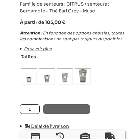
Famille de senteurs : CITRUS / senteurs :
Bergamote – Thé Earl Grey – Musc
À partir de
105,00
€
Attention :
En fonction des options choisies, toutes
les combinaisons ne sont pas toujours disponibles.
En savoir plus
Tailles
quantité de BOUGIE PARFUMÉE SAND ATACAMA (Berga
AJOUTER AU PANIER
Délai de livraison