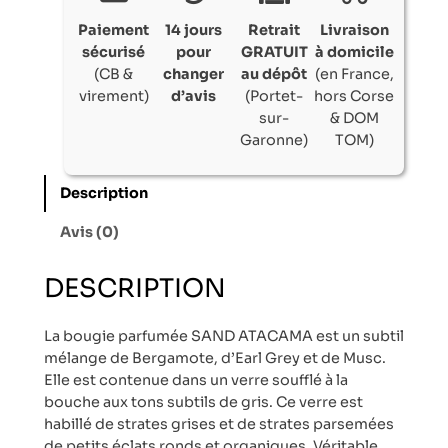
Paiement
14 jours
Retrait
Livraison
sécurisé
pour
GRATUIT
à domicile
(CB &
changer
au dépôt
(en France,
virement)
d’avis
(Portet-
hors Corse
sur-
& DOM
Garonne)
TOM)
Description
Avis (0)
DESCRIPTION
La bougie parfumée SAND ATACAMA est un subtil
mélange de Bergamote, d’Earl Grey et de Musc.
Elle est contenue dans un verre soufflé à la
bouche aux tons subtils de gris. Ce verre est
habillé de strates grises et de strates parsemées
de petits éclats ronds et organiques. Véritable