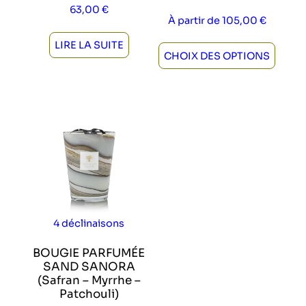
63,00
€
À partir de
105,00
€
LIRE LA SUITE
CHOIX DES OPTIONS
Ce produit a plusieurs variations. Les optio
4 déclinaisons
BOUGIE PARFUMÉE
SAND SANORA
(Safran – Myrrhe –
Patchouli)