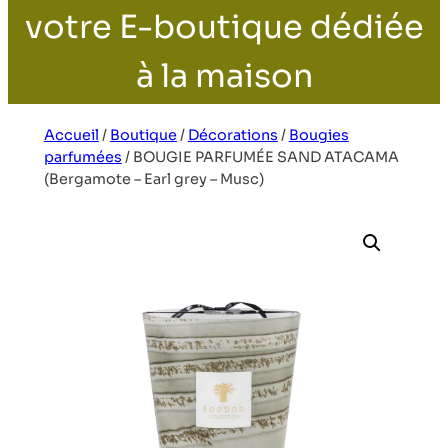
votre E-boutique dédiée
à la maison
Accueil
/
Boutique
/
Décorations
/
Bougies
parfumées
/
BOUGIE PARFUMÉE SAND ATACAMA
(Bergamote – Earl grey – Musc)