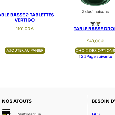
2 déclinaisons
ABLE BASSE 2 TABLETTES
VERTIGO
TABLE BASSE DRO
1101,00
€
949,00
€
AJOUTER AU PANIER
CHOIX DES OPTION
1
2
3
Page suivante
NOS ATOUTS
BESOIN D’
tagram d'HOMACA
Multimarque
FAQ