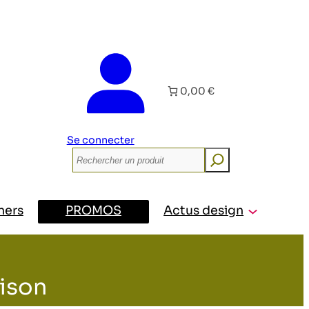
0,00 €
Se connecter
Rechercher
ners
PROMOS
Actus design
aison