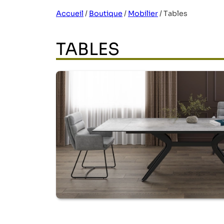
Accueil
/
Boutique
/
Mobilier
/
Tables
TABLES