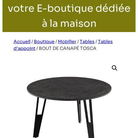
votre E-boutique dédiée
à la maison
Accueil
/
Boutique
/
Mobilier
/
Tables
/
Tables
d’appoint
/
BOUT DE CANAPÉ TOSCA