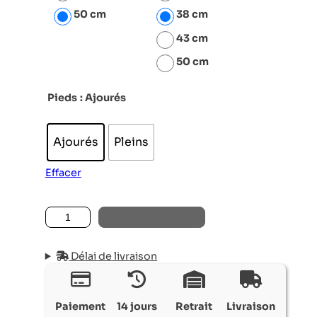
50 cm
38 cm
43 cm
50 cm
Pieds
: Ajourés
Ajourés
Pleins
Effacer
quantité de BOUT DE CANAPÉ TOSCA
AJOUTER AU PANIER
Délai de livraison
Paiement
14 jours
Retrait
Livraison