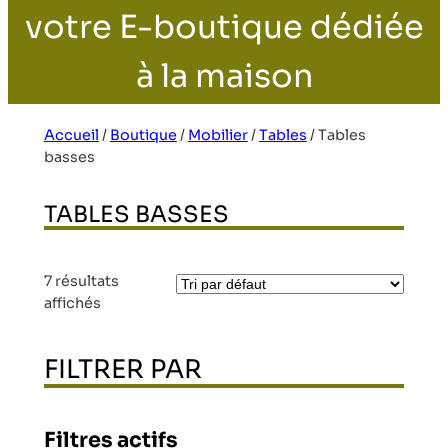
votre E-boutique dédiée
à la maison
Accueil
/
Boutique
/
Mobilier
/
Tables
/
Tables
basses
TABLES BASSES
7 résultats
affichés
FILTRER PAR
Filtres actifs