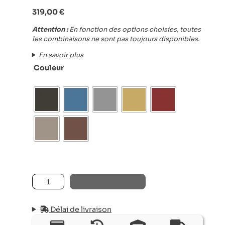
319,00
€
Attention :
En fonction des options choisies, toutes
les combinaisons ne sont pas toujours disponibles.
En savoir plus
Couleur
quantité de CHAISE PIVOTANTE CHICAGO
AJOUTER AU PANIER
Délai de livraison