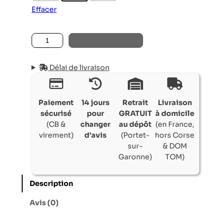
Effacer
quantité de FAUTEUIL KRELL
AJOUTER AU PANIER
Délai de livraison
Paiement
14 jours
Retrait
Livraison
sécurisé
pour
GRATUIT
à domicile
(CB &
changer
au dépôt
(en France,
virement)
d’avis
(Portet-
hors Corse
sur-
& DOM
Garonne)
TOM)
Description
Avis (0)