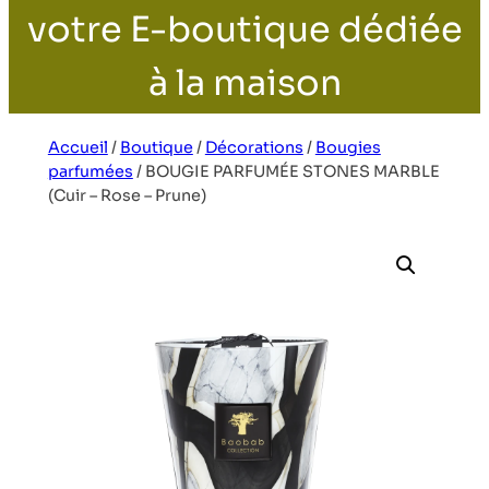
votre E-boutique dédiée
à la maison
Accueil
/
Boutique
/
Décorations
/
Bougies
parfumées
/
BOUGIE PARFUMÉE STONES MARBLE
(Cuir – Rose – Prune)