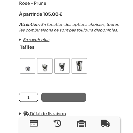
Rose – Prune
À partir de
105,00
€
Attention :
En fonction des options choisies, toutes
les combinaisons ne sont pas toujours disponibles.
En savoir plus
Tailles
quantité de BOUGIE PARFUMÉE STONES MARBLE (Cuir 
AJOUTER AU PANIER
Délai de livraison