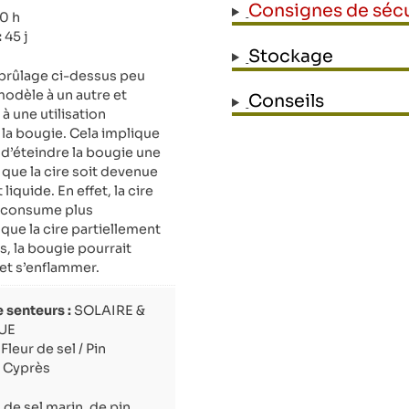
Consignes de sécu
0 h
:
45 j
Stockage
brûlage ci-dessus peu
modèle à un autre et
Conseils
 une utilisation
 la bougie. Cela implique
’éteindre la bougie une
que la cire soit devenue
liquide. En effet, la cire
e consume plus
que la cire partiellement
s, la bougie pourrait
 et s’enflammer.
 senteurs :
SOLAIRE &
UE
Fleur de sel / Pin
/ Cyprès
de sel marin, de pin