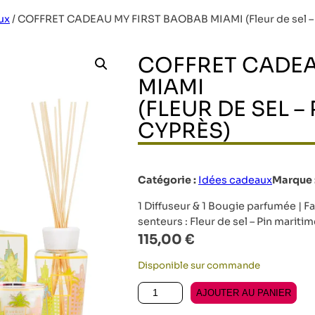
ux
/
COFFRET CADEAU MY FIRST BAOBAB MIAMI (Fleur de sel – P
COFFRET CADEA
MIAMI
(FLEUR DE SEL –
CYPRÈS)
Catégorie :
Idées cadeaux
Marque 
1 Diffuseur & 1 Bougie parfumée | 
senteurs : Fleur de sel – Pin mariti
115,00
€
Disponible sur commande
quantité de COFFRET CADEAU MY FI
AJOUTER AU PANIER