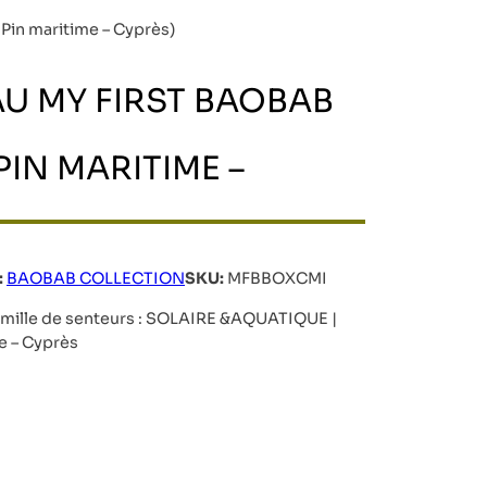
in maritime – Cyprès)
U MY FIRST BAOBAB
 PIN MARITIME –
:
BAOBAB COLLECTION
SKU:
MFBBOXCMI
Famille de senteurs : SOLAIRE &AQUATIQUE |
me – Cyprès
RST BAOBAB MIAMI (Fleur de sel – Pin maritime – Cyprès)