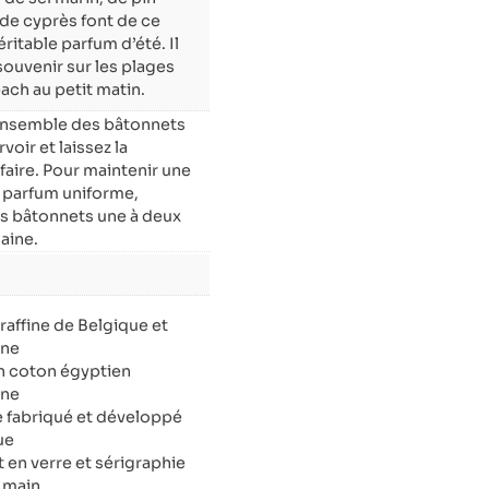
 de cyprès font de ce
ritable parfum d’été. Il
souvenir sur les plages
ach au petit matin.
ensemble des bâtonnets
voir et laissez la
 faire. Pour maintenir une
u parfum uniforme,
es bâtonnets une à deux
aine.
raffine de Belgique et
gne
 coton égyptien
gne
 fabriqué et développé
ue
 en verre et sérigraphie
a main