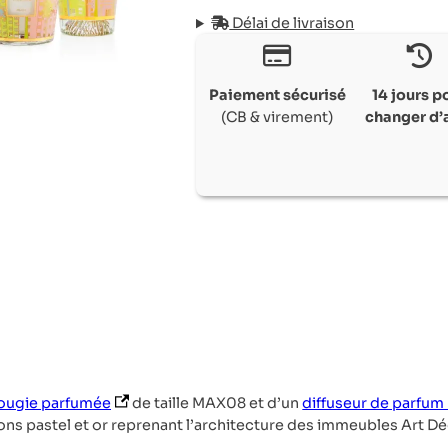
Délai de livraison
Paiement sécurisé
14 jours p
(CB & virement)
changer d’
(s’ouvre dans un nouvel onglet)
ougie parfumée
de taille MAX08 et d’un
diffuseur de parfu
ons pastel et or reprenant l’architecture des immeubles Art Dé