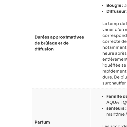
Bougie :
3
Diffuseur 
Le temp de 
varier d’un 
correspond à
Durées approximatives
correcte de
de brûlage et de
notamment d
diffusion
heure après 
entièrement 
liquéfiée s
rapidement 
dure. De plu
surchauffer
Famille de
AQUATIQ
senteurs :
maritime 
Parfum
Les accords 