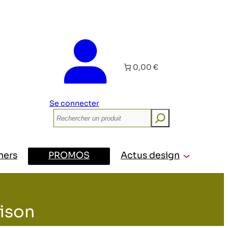
0,00 €
Se connecter
Rechercher
ners
PROMOS
Actus design
aison