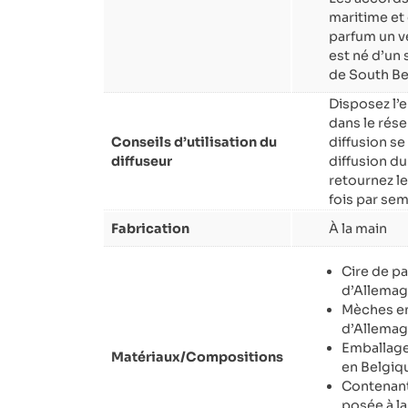
maritime et
parfum un vé
est né d’un 
de South Be
Disposez l’
dans le réser
Conseils d’utilisation du
diffusion se
diffuseur
diffusion d
retournez l
fois par sem
Fabrication
À la main
Cire de pa
d’Allema
Mèches en
d’Allema
Emballage
Matériaux/Compositions
en Belgiq
Contenant
posée à l