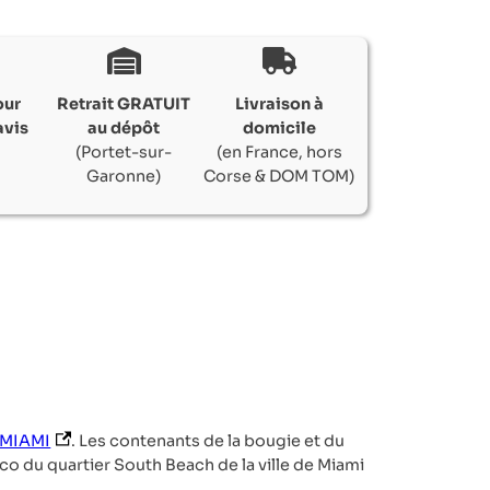
our
Retrait GRATUIT
Livraison à
avis
au dépôt
domicile
(Portet-sur-
(en France, hors
Garonne)
Corse & DOM TOM)
(s’ouvre dans un nouvel onglet)
m MIAMI
. Les contenants de la bougie et du
co du quartier South Beach de la ville de Miami