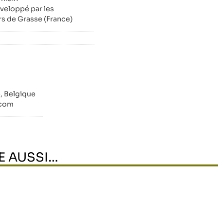
veloppé par les
s de Grasse (France)
e, Belgique
.com
E AUSSI…