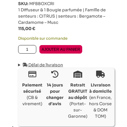
SKU:
MFBBOXCRI
1 Diffuseur & 1 Bougie parfumée | Famille de
senteurs : CITRUS | senteurs : Bergamote –
Cardamome – Musc
115,00
€
Disponible sur commande
quantité de COFFRET CADEAU MY FIRST BAOBAB RIO
AJOUTER AU PANIER
Délai de livraison
Paiement
14 jours
Retrait
Livraison
sécurisé
pour
GRATUIT
à domicile
(CB &
changer
au dépôt
(en France,
virement)
d’avis
(Portet-
hors Corse
sur-
& DOM
Garonne)
TOM)