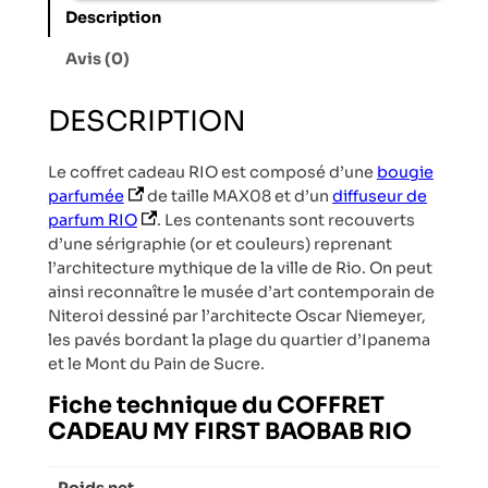
Description
Avis (0)
DESCRIPTION
Le coffret cadeau RIO est composé d’une
bougie
(s’ouvre dans un nouvel onglet)
parfumée
de taille MAX08 et d’un
diffuseur de
(s’ouvre dans un nouvel onglet)
parfum RIO
. Les contenants sont recouverts
d’une sérigraphie (or et couleurs) reprenant
l’architecture mythique de la ville de Rio. On peut
ainsi reconnaître le musée d’art contemporain de
Niteroi dessiné par l’architecte Oscar Niemeyer,
les pavés bordant la plage du quartier d’Ipanema
et le Mont du Pain de Sucre.
Fiche technique du COFFRET
CADEAU MY FIRST BAOBAB RIO