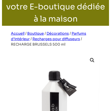
votre E-boutique dédiée
à la maison
Accueil
/
Boutique
/
Décorations
/
Parfums
d’intérieur
/
Recharges pour diffuseurs
/
RECHARGE BRUSSELS 500 ml