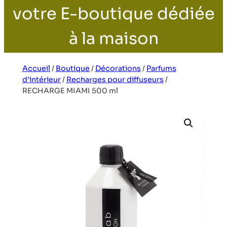
votre E-boutique dédiée
à la maison
Accueil
/
Boutique
/
Décorations
/
Parfums
d’intérieur
/
Recharges pour diffuseurs
/
RECHARGE MIAMI 500 ml