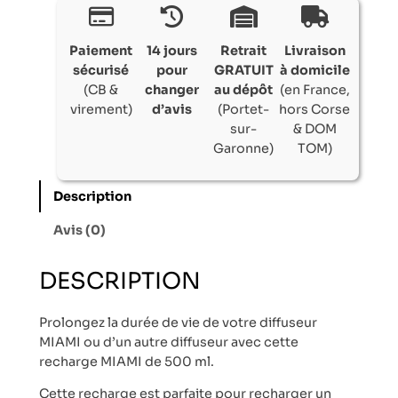
Paiement
14 jours
Retrait
Livraison
sécurisé
pour
GRATUIT
à domicile
(CB &
changer
au dépôt
(en France,
virement)
d’avis
(Portet-
hors Corse
sur-
& DOM
Garonne)
TOM)
Description
Avis (0)
DESCRIPTION
Prolongez la durée de vie de votre diffuseur
MIAMI ou d’un autre diffuseur avec cette
recharge MIAMI de 500 ml.
Cette recharge est parfaite pour recharger un